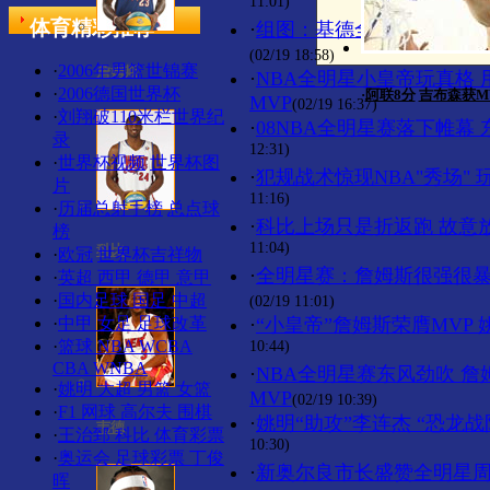
11:01)
体育精彩推荐
·
组图：基德全明星精彩表演
(02/19 18:58)
·
2006年男篮世锦赛
詹姆斯
·
NBA全明星小皇帝玩真格
·
2006德国世界杯
·
阿联8分
吉布森获M
MVP
(02/19 16:37)
·
刘翔破110米栏世界纪
·
08NBA全明星赛落下帷幕 
录
12:31)
·
世界杯视频
世界杯图
·
犯规战术惊现NBA"秀场"
片
11:16)
·
历届总射手榜
总点球
·
科比上场只是折返跑 故意
榜
11:04)
科比
·
欧冠
世界杯吉祥物
·
全明星赛：詹姆斯很强很暴
·
英超
西甲
德甲
意甲
·
国内足球
国足
中超
(02/19 11:01)
·
中甲
女足
足球改革
·
“小皇帝”詹姆斯荣膺MVP 
·
篮球
NBA
WCBA
10:44)
CBA
WNBA
·
NBA全明星赛东风劲吹 
·
姚明
大超
男篮
女篮
MVP
(02/19 10:39)
·
F1
网球
高尔夫
围棋
·
姚明“助攻”李连杰 “恐龙
韦德
·
王治郅
科比
体育彩票
10:30)
·
奥运会
足球彩票
丁俊
·
新奥尔良市长盛赞全明星周
晖