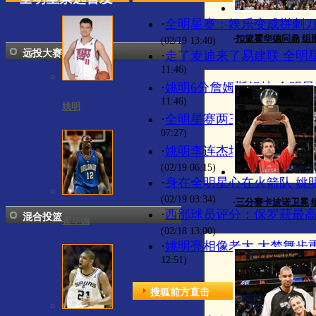
·
全明星赛：娱乐变成拼刺刀
·
扣篮霍华德问鼎
组
(02/19 13:40)
远投大赛
·
走了麦迪来了易建联 全明
11:46)
·
姚明6分詹姆斯折桂 全明星
11:46)
姚明
·
全明星赛两三事："皇帝"加
07:27)
·
姚明李连杰场内外联袂表演
(02/19 06:15)
·
身在全明星心在火箭队 姚
(02/19 03:34)
·
三分赛卡波诺卫冕
·
西部球员评分：保罗获最高
混合投篮
霍华德
(02/18 13:00)
·
姚明亮相像老大 大梦舞步
12:51)
搜狐前方直击