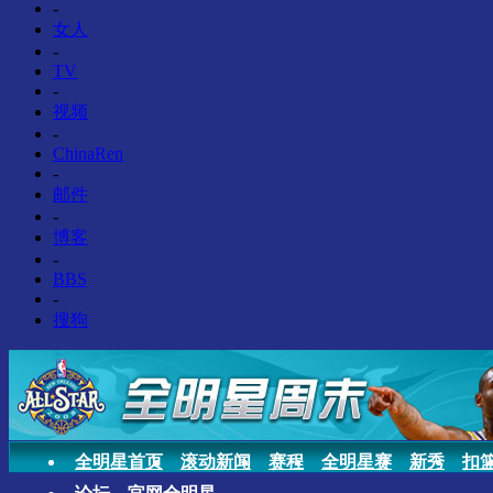
-
女人
-
TV
-
视频
-
ChinaRen
-
邮件
-
博客
-
BBS
-
搜狗
全明星首页
滚动新闻
赛程
全明星赛
新秀
扣