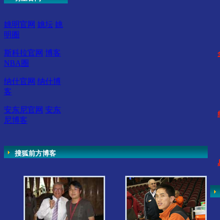
姚明官网
姚坛
姚
明圈
斯科拉官网
博客
NBA圈
纳什官网
纳什博
客
安东尼官网
安东
尼博客
搜狐前方博客