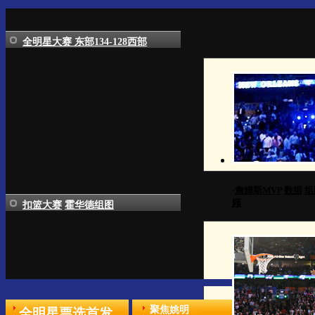
全明星大赛 东部134-128西部
·
詹姆斯MVP
数据
组
顾
扣篮大赛
霍华德组图
聚焦姚明
全明星票选首发