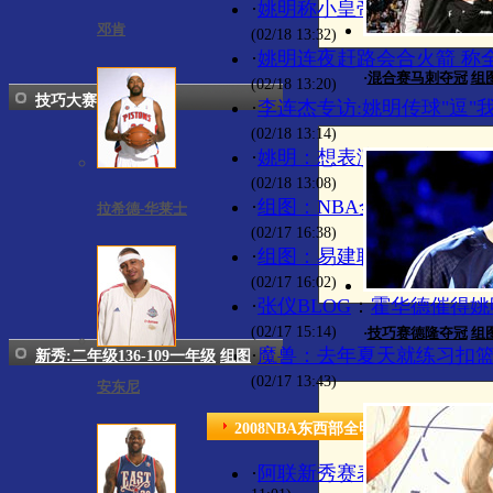
·
姚明称小皇帝一览众山小 
邓肯
(02/18 13:32)
·
姚明连夜赶路会合火箭 称
·
混合赛马刺夺冠
组
(02/18 13:20)
技巧大赛
·
李连杰专访:姚明传球"逗"
(02/18 13:14)
·
姚明：想表演可惜演砸了 
(02/18 13:08)
·
组图：NBA全明星中国之
拉希德-华莱士
(02/17 16:38)
·
组图：易建联携手李连杰 
(02/17 16:02)
·
张仪BLOG
：
霍华德催得姚明
(02/17 15:14)
·
技巧赛德隆夺冠
组
·
魔兽：去年夏天就练习扣篮
新秀:二年级136-109一年级
组图
(02/17 13:43)
安东尼
2008NBA东西部全明星赛
·
阿联新秀赛表现尚显拘谨 