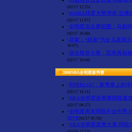
·
历届混合投篮冠军:马刺双
(02/17 12:55)
·
WNBA球星大赞邓肯 石
(02/17 11:07)
·
全明星混合赛组图：马刺夺
(02/17 10:40)
·
花絮：“邮差”为女儿表现
10:07)
·
混合投篮大赛：双塔再创神
(02/17 10:04)
2008NBA全明星新秀赛
·
刘佳BLOG：新秀赛上的
(02/17 16:11)
·
NBA全明星新秀赛阿联羞
(02/17 08:27)
·
全明星周末阿联不会作秀 
MVP
(02/17 05:50)
·
NBA全明星新秀大赛 阿
(02/16 17:54)