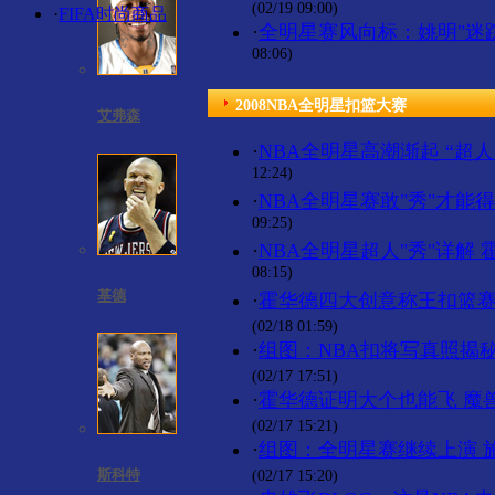
(02/19 09:00)
·
FIFA时尚商品
·
全明星赛风向标：姚明"迷踪
08:06)
2008NBA全明星扣篮大赛
艾弗森
·
NBA全明星高潮渐起 “超
12:24)
·
NBA全明星赛敢"秀"才能
09:25)
·
NBA全明星超人"秀"详解
08:15)
基德
·
霍华德四大创意称王扣篮赛
(02/18 01:59)
·
组图：NBA扣将写真照揭秘
(02/17 17:51)
·
霍华德证明大个也能飞 魔
(02/17 15:21)
·
组图：全明星赛继续上演 
斯科特
(02/17 15:20)