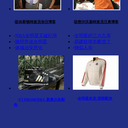
·
驻休斯顿特派员张仪博客
·
驻密尔沃基特派员汪勇博客
·
NBA全明星又破纪录
·
全明星的三六九等
·
姚明奔波全明星
·
易建联球衣断货了
·
休城治安恶化
·
物似人非
·
全明星夹克-西部配色
·
TS PROMODEL 新奥尔良配
色