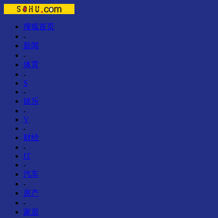
搜狐首页
-
新闻
-
体育
-
S
-
娱乐
-
V
-
财经
-
IT
-
汽车
-
房产
-
家居