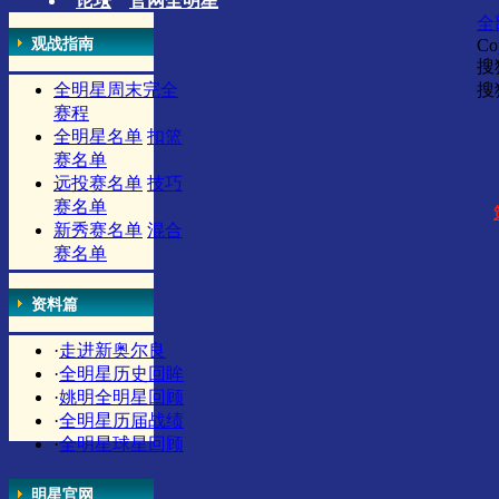
论坛
官网全明星
全
观战指南
Co
搜
全明星周末完全
搜
赛程
全明星名单
扣篮
赛名单
远投赛名单
技巧
赛名单
新秀赛名单
混合
赛名单
资料篇
·
走进新奥尔良
·
全明星历史回眸
·
姚明全明星回顾
·
全明星历届战绩
·
全明星球星回顾
明星官网