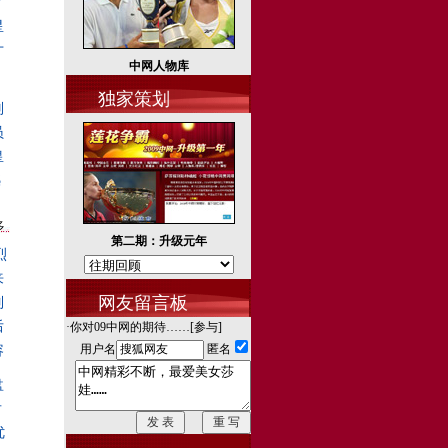
？
星
才
中网人物库
独家策划
别
员
皇
憾
多
第二期：升级元年
烈
来
网友留言板
列
后
·你对09中网的期待……[
参与
]
用户名
匿名
容
盘
后
优