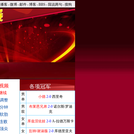
播客
-
微博
-
邮件
-
博客
-
BBS
-
我说两句
-
搜狗
视频
各项冠军
继续
男
小德
2-0
西里奇
单
调整
男
布莱恩兄弟
2-0
诺尔斯/罗迪
0分钟
双
克
软肋
女
库兹涅佐娃
2-0
A-拉德万斯卡
辱连败
单
顶尖
女
彭帅/谢淑薇
2-0
库德里亚夫