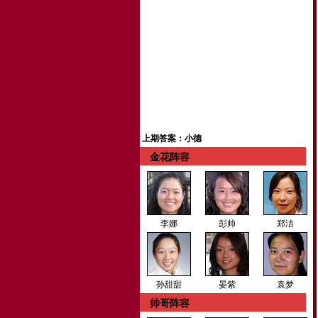
上期答案：小德
金花阵容
李娜
彭帅
郑洁
孙甜甜
晏紫
袁梦
帅哥阵容