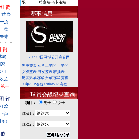
双
特塞娃/马卡洛娃
图
贺
赛事信息
定优势
一流
一盘
得未来
图
贺
球局
2009中国网球公开赛官网
回家
·
男单签表
女单上半区
下半区
.1
·
女双签表
男双签表
转播表
·
历届男单冠军
女单冠军
赛程
次之
·
09年ATP赛程
09年WTA赛程
界第一
球员交战纪录查询
图
评
项目：
男子
女子
狂欢
上海
球员1：
图)
球员2：
落败