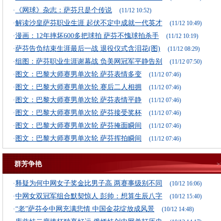
·
《网球》杂志：萨芬只是个传说
(11/12 10:52)
·
解读沙皇萨芬职业生涯 起伏不定中成就一代英才
(11/12 10:49)
·
漫画：12年摔坏600多把球拍 萨芬不愧球拍杀手
(11/12 10:19)
·
萨芬告负结束生涯最后一战 退役仪式含泪花(图)
(11/12 08:29)
·
组图：萨芬职业生涯谢幕战 负美网冠军平静告别
(11/12 07:50)
·
图文：巴黎大师赛男单次轮 萨芬表情多变
(11/12 07:46)
·
图文：巴黎大师赛男单次轮 赛后二人相拥
(11/12 07:46)
·
图文：巴黎大师赛男单次轮 萨芬表情平静
(11/12 07:46)
·
图文：巴黎大师赛男单次轮 萨芬接受奖杯
(11/12 07:46)
·
图文：巴黎大师赛男单次轮 萨芬掩面瞬间
(11/12 07:46)
·
图文：巴黎大师赛男单次轮 萨芬挥拍瞬间
(11/12 07:46)
群芳争艳
·
释疑为何中网女子奖金比男子高 两赛事级别不同
(10/12 16:06)
·
中网女双冠军组合默契惊人 彭帅：想算生辰八字
(10/12 15:40)
·
“老”萨芬令中网充满悲情 中国金花绽放成风景
(10/12 14:48)