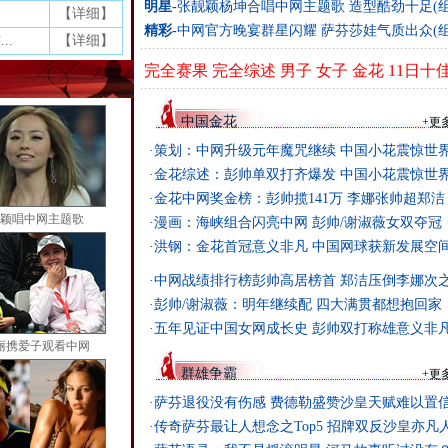
明星-
张靓颖杨坤合唱中网主题歌 造型酷劲十足(组
【
详细
】
精彩-
中网官方晚宴群星闪耀 萨芬莎娃气质出众(组
..
【
详细
】
完全赛果
完全综述
男子
女子
金花
11日十
中国金花
+
更
·
策划：中网升级元年魔咒继续 中国小花震惊世
·
金花综述：彭帅单双打齐爆发 中国小花震惊世
·
金花中网奖金榜：彭帅揽141万 李娜张帅超郑洁
颖唱中网主题歌
·
漫画：海峡组合闪亮中网 彭帅/谢淑薇女双夺冠
·
洪钢：金花首冠意义非凡 中国网球获新发展空
·
中网战绩排行榜彭帅高居榜首 郑洁压倒李娜次
·
彭帅/谢淑薇：明年继续配 四大满贯都想抱回家
·
五年见证中国女网成长史 彭帅双打称雄意义非
丽携爱子观看中网
群雄争霸
+
更
·
萨芬退役没有伤感 费德勒盛赞沙皇天赋难以置
·
传奇萨芬最让人想念之Top5 招牌双反沙皇亦凡