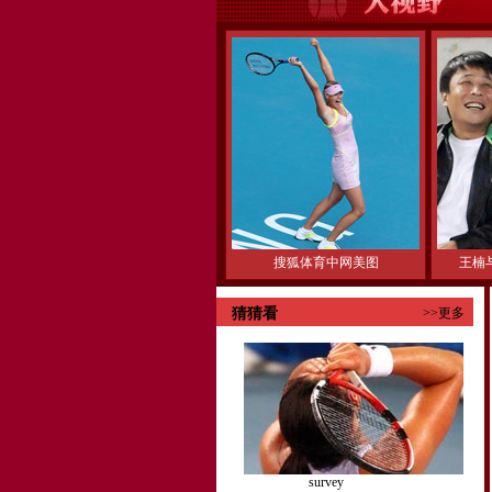
搜狐体育中网美图
王楠
猜猜看
>>更多
survey