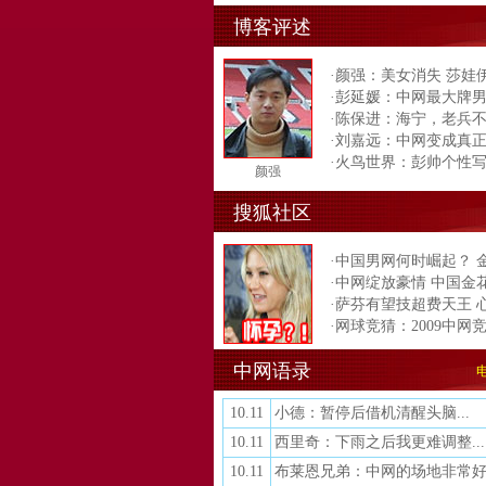
博客评述
·
颜强
：
美女消失 莎娃
·
彭延媛
：
中网最大牌男
·
陈保进
：
海宁，老兵
·
刘嘉远
：
中网变成真
·
火鸟世界
：
彭帅个性写
颜强
搜狐社区
·
中国男网何时崛起？ 
·
中网绽放豪情 中国金
·
萨芬有望技超费天王 
·
网球竞猜
：
2009中网
中网语录
10.11
小德：暂停后借机清醒头脑...
10.11
西里奇：下雨之后我更难调整...
10.11
布莱恩兄弟：中网的场地非常好.