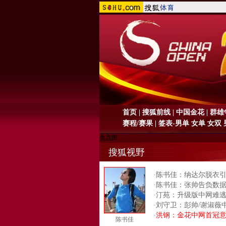
首页
|
搜狐前线
|
中国金花
|
群雄
赛程
/
赛果
| 签表-
男单
女单
女双
焦点图
搜狐视野
·
陈书佳：纳达尔脱衣引
·
陈书佳：张帅告负数
·
汀苑
：
升级版中网难
·
刘守卫：彭帅/谢淑薇中
·
洪钢：金花中网首冠
陈书佳