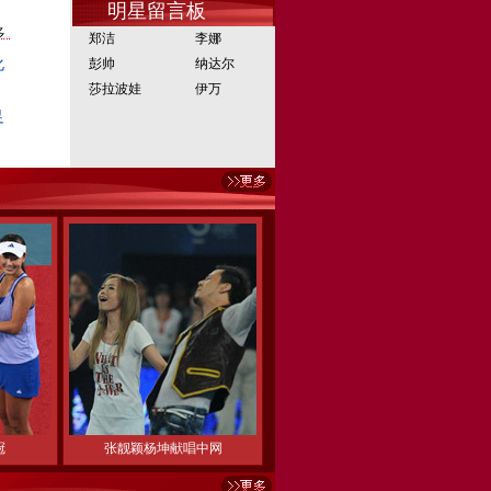
明星留言板
多
郑洁
李娜
彭帅
纳达尔
化
莎拉波娃
伊万
足
冠
张靓颖杨坤献唱中网