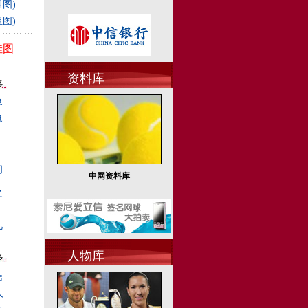
图)
图)
佳图
资料库
多
界
界
间
中网资料库
之
凡
人物库
多
信
人