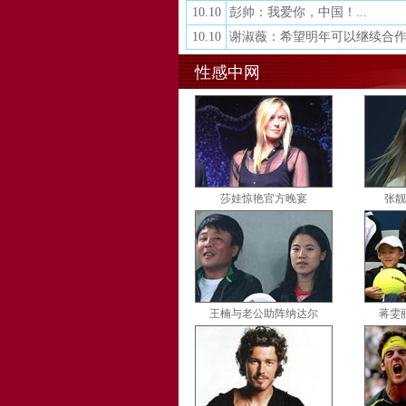
10.10
彭帅：我爱你，中国！...
10.10
谢淑薇：希望明年可以继续合作.
性感中网
莎娃惊艳官方晚宴
张靓
王楠与老公助阵纳达尔
蒋雯