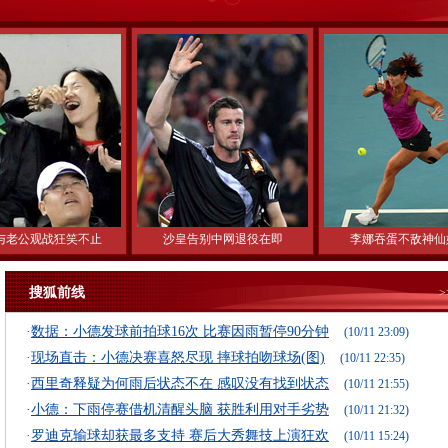
与老公观战狂笑不止
沙皇告别中网退役在即
李娜吞蛋不敌神仙
搜狐前线
·
数据：小德发球前拍球16次 比赛因雨暂停90分钟
(10/11 23:09)
·
现场直击：小德决赛喜怒尽现 摔球拍吻球场(图)
(10/11 22:35)
·
西里奇释疑为何雨后状态不在 感叹没有找到状态
(10/11 21:55)
·
小德：下雨停赛借机清醒头脑 获胜利用对手劣势
(10/11 21:32)
·
罗迪克输球却获最多支持 赛后大秀舞技上演狂欢
(10/11 15:24)