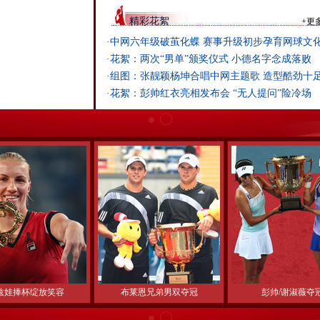
精彩花絮
+
更
·
中网六年级破茧化蝶 赛事升级初步孕育网球文
·
花絮：两次“男单”颁奖仪式 小德名字念成落败
·
组图：张靓颖杨坤合唱中网主题歌 造型酷劲十
·
花絮：彭帅红衣亮相发布会 “无人提问”险冷场
兹娃捧杯绽放笑容
布莱恩兄弟男双夺冠
彭帅/谢淑薇夺