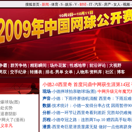
搜狐首页
-
新闻
-
体育
-
S
-
娱乐
-
V
-
财经
-
IT
-
汽车
-
房产
-
女人
-
视频
-
争霸
|
群芳争艳
|
精彩瞬间
|
场外花絮
|
性感地带
|
前沿评论
|
大视野
男双
|
交手纪录
|
转播表
| 排名-
男单
女单
|
人物库
/
资料库
|
社区
|
博客
小德2-0西里奇 首度问鼎中网获生涯第14冠
现场-
小德摔球拍亲吻球场(图)
中网升级元年魔咒
声音-
小德：下雨停赛借机清醒
西里奇：下雨后难
爆球场(图)
数据-
技术统计：小德一发得分率占优
因雨暂停9
据处劣势
分析-
小德一环节让西里奇看到差距
完胜却仍难掩
逃退赛阴影
网火了(漫画)
历程-
小德夺冠之路：连胜两Top.10 赠四高手耻
意义非凡
潜质-
西里奇巨星潜质显露无疑 做好一点他将跻身