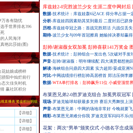
库兹娃2-0完胜波兰少女 生涯二度中网封后
数据-
技术统计：库兹娃轰6记ACE 得分率占据一
伊万各有隐忧
分析-
库兹娃四因素助其笑到最后
二度封后已跻身
选手世界排名396
历程-
库兹娃夺冠之路：首战完胜郑洁 六战仅丢失
不死
期待-
波兰少女与09年首冠擦肩 她输掉决赛却赢
正的人民海洋
真艳比莎娃(图)
彭帅/谢淑薇女双加冕
彭帅喜获141万奖金
数据-
技术统计：彭帅组合一发出色 5次破对手发
声音-
彭帅/谢淑薇：明年继续配 四大满贯都想抱
解读-
海峡组合问鼎四大因素
实力超郑/晏成亚洲NO
金花姑娘成榜样
对比-
中网战绩排行榜彭帅高居榜首 郑洁压倒李娜
花骄阳中灿烂前行
数据-
WTA单打排名：彭帅飙升11位 小威登顶世
心态欠佳失时机
竞猜 赢社区积分
布莱恩兄弟2-0胜罗迪克组合 加冕男双冠军
电视直播表
奖金积分明细
现场-
罗迪克输球却获最多支持 赛后大秀舞技上演
声音-
布莱恩兄弟：中网的场地非常好 今晚就要飞
【
详细
】
精彩-
布莱恩兄弟难分你我 罗迪克亚军闷闷不乐(组
【
详细
】
花絮：两次“男单”颁奖仪式 小德名字念成
..
【
详细
】