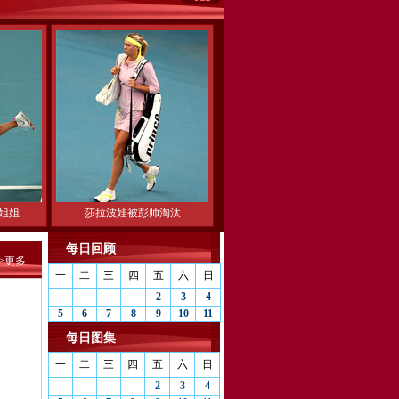
姐姐
莎拉波娃被彭帅淘汰
每日回顾
>>更多
一
二
三
四
五
六
日
2
3
4
5
6
7
8
9
10
11
每日图集
一
二
三
四
五
六
日
2
3
4