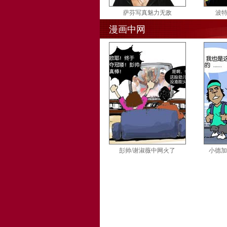
萨芬写真魅力无敌
波特
漫画中网
彭帅/谢淑薇中网火了
小德加