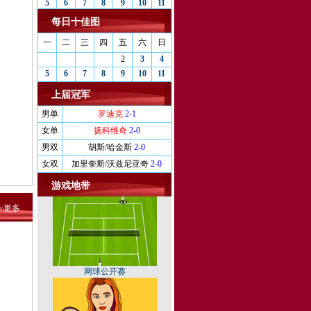
5
6
7
8
9
10
11
每日十佳图
一
二
三
四
五
六
日
2
3
4
5
6
7
8
9
10
11
上届冠军
男单
罗迪克
2-1
女单
扬科维奇
2-0
男双
胡斯/哈金斯
2-0
女双
加里奎斯/沃兹尼亚奇
2-0
游戏地带
>>更多
网球公开赛