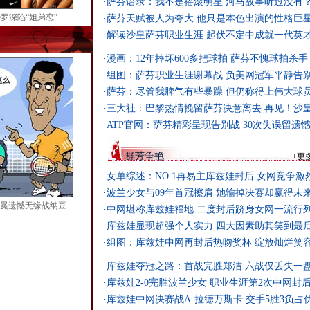
·
萨芬语录：我不是摇滚明星 河马故事听过没有
罗深陷“姐弟恋”
·
萨芬天赋被人为夸大 他只是本色出演的性格巨
·
解读沙皇萨芬职业生涯 起伏不定中成就一代英
·
漫画：12年摔坏600多把球拍 萨芬不愧球拍杀手
·
组图：萨芬职业生涯谢幕战 负美网冠军平静告
·
萨芬：尽管我脾气有些暴躁 但仍称得上伟大球
·
三大社：巴黎热情挽留萨芬决意离去 再见！沙
·
ATP官网：萨芬精彩呈现告别战 30次失误留遗
群芳争艳
+
更
·
女单综述：NO.1再易主库兹娃封后 女网竞争激
·
波兰少女与09年首冠擦肩 她输掉决赛却赢得未
冕遗憾无缘战纳豆
·
中网堪称库兹娃福地 二度封后跻身女网一流行
·
库兹娃显现超强个人实力 四大因素助其笑到最
·
组图：库兹娃中网再封后热吻奖杯 绽放灿烂笑
·
库兹娃夺冠之路：首战完胜郑洁 六战仅丢失一
·
库兹娃2-0完胜波兰少女 职业生涯第2次中网封
·
库兹娃中网决赛战A-拉德万斯卡 交手5胜3负占