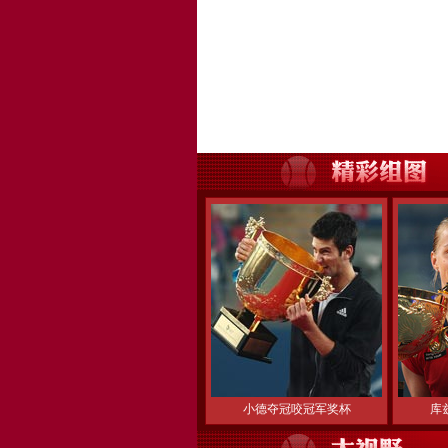
小德夺冠咬冠军奖杯
库