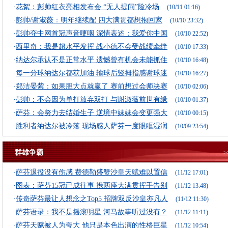
·
花絮：彭帅红衣亮相发布会 “无人提问”险冷场
(10/11 01:16)
·
彭帅/谢淑薇：明年继续配 四大满贯都想抱回家
(10/10 23:32)
·
彭帅夺中网首冠声音哽咽 深情表述：我爱你中国
(10/10 22:52)
·
西里奇：我是超水平发挥 战小德不会受战绩牵绊
(10/10 17:33)
·
纳达尔承认不是正常水平 遗憾曾有机会未能抓住
(10/10 16:48)
·
每一分球纳达尔都获加油 输球后竖拇指感谢球迷
(10/10 16:27)
·
郑洁晏紫：如果胆大点就赢了 赛前想过会师决赛
(10/10 02:06)
·
彭帅：不会因为单打放弃双打 与谢淑薇前世有缘
(10/10 01:37)
·
萨芬：会努力去结婚生子 逆境中妹妹会变更强大
(10/10 00:15)
·
胜利者纳达尔被冷落 现场感人萨芬一度眼眶湿润
(10/09 23:54)
群雄争霸
·
萨芬退役没有伤感 费德勒盛赞沙皇天赋难以置信
(11/12 17:01)
·
图表：萨芬15冠已成往事 携两座大满贯挥手告别
(11/12 13:48)
·
传奇萨芬最让人想念之Top5 招牌双反沙皇亦凡人
(11/12 11:30)
·
萨芬语录：我不是摇滚明星 河马故事听过没有？
(11/12 11:11)
·
萨芬天赋被人为夸大 他只是本色出演的性格巨星
(11/12 10:54)