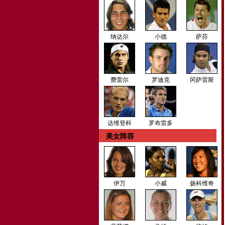
纳达尔
小德
萨芬
费雷尔
罗迪克
冈萨雷斯
达维登科
罗布雷多
美女阵容
伊万
小威
扬科维奇