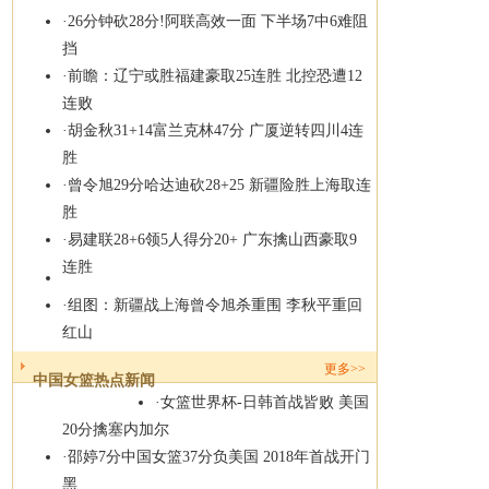
·
26分钟砍28分!阿联高效一面 下半场7中6难阻
挡
·
前瞻：辽宁或胜福建豪取25连胜 北控恐遭12
连败
·
胡金秋31+14富兰克林47分 广厦逆转四川4连
胜
·
曾令旭29分哈达迪砍28+25 新疆险胜上海取连
胜
·
易建联28+6领5人得分20+ 广东擒山西豪取9
连胜
·
组图：新疆战上海曾令旭杀重围 李秋平重回
红山
更多
>>
中国女篮热点新闻
·
女篮世界杯-日韩首战皆败 美国
20分擒塞内加尔
·
邵婷7分中国女篮37分负美国 2018年首战开门
黑