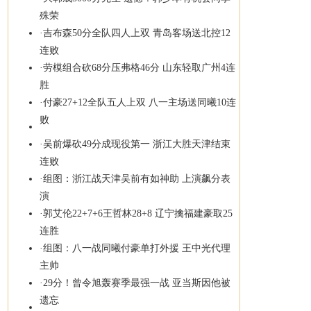
殊荣
·
吉布森50分全队四人上双 青岛客场送北控12
连败
·
劳模组合砍68分压弗格46分 山东轻取广州4连
胜
·
付豪27+12全队五人上双 八一主场送同曦10连
败
·
吴前爆砍49分成现役第一 浙江大胜天津结束
连败
·
组图：浙江战天津吴前有如神助 上演飙分表
演
·
郭艾伦22+7+6王哲林28+8 辽宁擒福建豪取25
连胜
·
组图：八一战同曦付豪单打外援 王中光代理
主帅
·
29分！曾令旭轰赛季最强一战 亚当斯因他被
遗忘