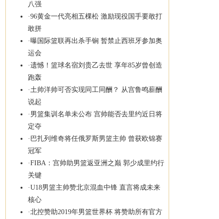
八强
·
96黄金一代亮相五棵松 激励现役国手要敢打
敢拼
·
曝国际篮联再出杀手锏 暂禁止西班牙参加奥
运会
·
遗憾！篮球名宿刘贵乙去世 享年85岁曾创造
跑轰
·
土帅洋帅可否实现同工同酬？ 从宫鲁鸣薪酬
说起
·
男篮集训名单未公布 宫帅能否去里约近日将
定夺
·
巴扎列维奇将任俄罗斯男篮主帅 曾获欧锦赛
冠军
·
FIBA：宫帅助男篮返亚洲之巅 郭少成里约行
关键
·
U18男篮主帅赞北京混血中锋 直言将成未来
核心
·
北控赞助2019年男篮世界杯 将赞助所有官方