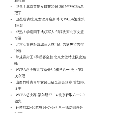
胜领跑
·
卫冕！北京首钢女篮获2016-2017年WCBA总
冠军
·
卫冕成功!北京女篮开启新时代 WCBA迎来第
4王朝
·
成熟！学霸国手成领军人 邵婷改变北京女篮
命运
·
北京女篮撑起京城三大球门面 男篮失望男排
冲冠
·
常规赛封王+季后赛全胜 北京女篮站上队史巅
峰
·
WCBA总决赛北京总分3-0横扫八一 史上第3
次夺冠
·
山西竹叶青青年女篮出征全运会预赛 首战PK
辽宁
·
WCBA总决赛-福尔斯27+14 北京轻取八一2-0
领先
·
孙梦然22+10赵爽14+7+6+7 八一擒沈部总分