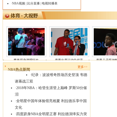
·
NBA视频
|
比分直播
|
电视转播表
魔兽现身酒吧狂欢
麦蒂出席运动巾代言
麦蒂儿子眼神
更多
>>
NBA热点新闻
·
纪录：波波维奇胜场历史登顶 韦德
谢幕战三双
·
2018年NBA：哈登生涯登上巅峰 罗斯50分催
泪
·
全明星中国年体验馆亮相夏 利拉德乐享中国
文化
·
四度跻身NBA全明星正赛 利拉德演绎实力突