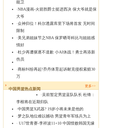
能卫
·
NBA漫画-火箭胜爵士挺进西决 保大爷就是保
大爷
·
众神归位！科尔透露库里下场将首发 无时间
限制
·
美兄弟姐妹节之NBA 保罗晒哥科比与姐姐感
情好
·
杜少再遭驱逐不道歉 小AI休战！勇士再添新
伤员
·
商标纠纷再起!乔丹体育起诉耐克侵权索赔30
万
更多
>>
中国男篮热点新闻
·
吴前暂定男篮蓝队队长 杜锋：
李根将在近期归队
·
中国男篮X武器? 19岁小将未来是他的
·
梦之队地位难以撼动 男篮青年军练兵为上
·
U17世青赛-李祥波11+10 中国惜败韩国无缘