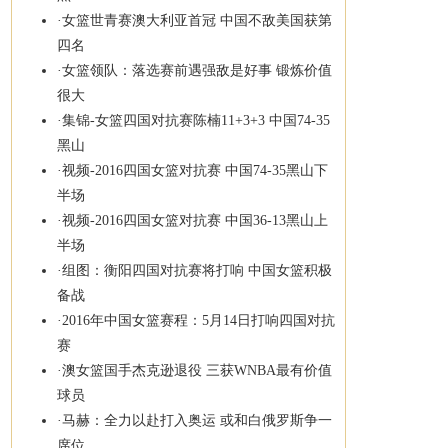
·
女篮世青赛澳大利亚首冠 中国不敌美国获第
四名
·
女篮领队：落选赛前遇强敌是好事 锻炼价值
很大
·
集锦-女篮四国对抗赛陈楠11+3+3 中国74-35
黑山
·
视频-2016四国女篮对抗赛 中国74-35黑山下
半场
·
视频-2016四国女篮对抗赛 中国36-13黑山上
半场
·
组图：衡阳四国对抗赛将打响 中国女篮积极
备战
·
2016年中国女篮赛程：5月14日打响四国对抗
赛
·
澳女篮国手杰克逊退役 三获WNBA最有价值
球员
·
马赫：全力以赴打入奥运 或和白俄罗斯争一
席位