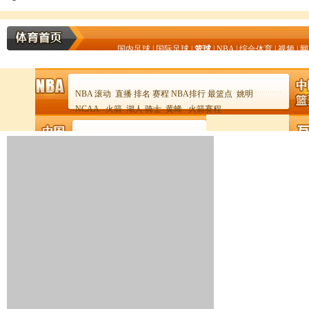
国内足球
|
国际足球
|
篮球
|
NBA
|
综合体育
|
视频
|
网
NBA
滚动
直播
排名
赛程
NBA排行
最篮点
姚明
NCAA
火箭
湖人
骑士
黄蜂
火箭赛程