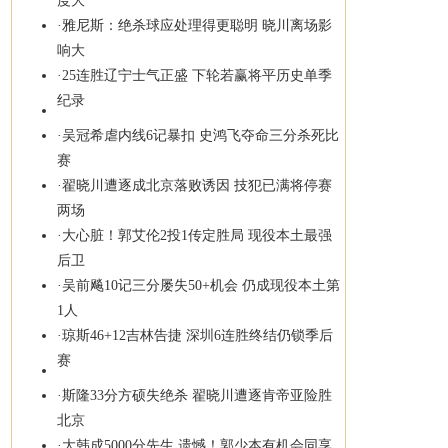
度大
·
雅尼斯：绝杀球应处理得更聪明 晓川离场影
响大
·
25连胜辽宁士气正盛 下轮若赢将平历史单季
纪录
·
吴冠希虐内线6记暴扣 史鸿飞夺命三分杀死比
赛
·
翟晓川遭逐成北京落败诱因 技犯已满将停赛
两场
·
大心脏！郭艾伦2投1传定胜局 现役本土最强
后卫
·
吴前飚10记三分屡失50+机会 仍成现役本土第
1人
·
琼斯46+12吉林告捷 深圳6连胜终结仍锁季后
赛
·
斯隆33分方硕失绝杀 翟晓川遭逐肯帝亚险胜
北京
·
大韩成5000分先生 遗憾！郭少本有机会同享