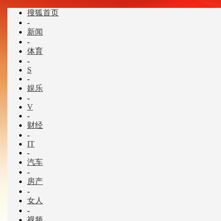
搜狐首页
-
新闻
-
体育
-
S
-
娱乐
-
V
-
财经
-
IT
-
汽车
-
房产
-
女人
-
视频