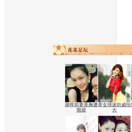
谢晖前妻美胸遭
美女球迷助威恒
围观
大