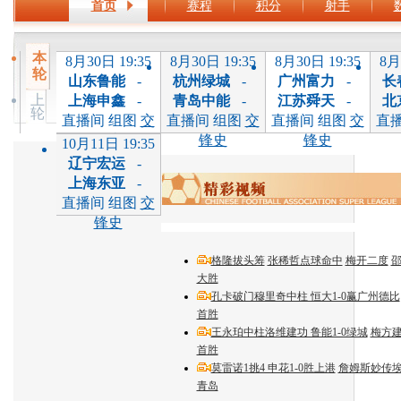
首页
赛程
积分
射手
本
8月30日 19:35
8月30日 19:35
8月30日 19:35
8月
轮
山东鲁能
-
杭州绿城
-
广州富力
-
长
上
上海申鑫
-
青岛中能
-
江苏舜天
-
北
轮
直播间 组图
交
直播间 组图
交
直播间 组图
交
直
锋史
锋史
锋史
10月11日 19:35
辽宁宏运
-
上海东亚
-
直播间 组图
交
锋史
格隆拔头筹
张稀哲点球命中
梅开二度
大胜
孔卡破门穆里奇中柱 恒大1-0赢广州德比
首胜
王永珀中柱洛维建功 鲁能1-0绿城
梅方建
首胜
莫雷诺1挑4 申花1-0胜上港
詹姆斯妙传埃
青岛