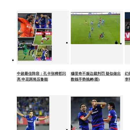
中超最佳阵容：孔卡张稀哲闪
穆里奇不服边裁判罚 疑似做出
幻
亮 申花两将压鲁能
数钱手势挑衅(图)
李