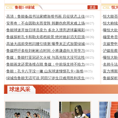
更多
鲁能1-0绿城
恒大
·
高清：鲁能备战书法家赠洛维书画 吕征状态上佳
·
恒大能否
(08/27)
·
安蒂奇：不会因勒夫而变阵 韩鹏伤愈周末难上场
·
恒大称续
(08/27)
·
鲁能球迷开放日球员卖力 多次入漂亮进球赢喝彩
·
曝恒大欲
(08/27)
·
鲁媒探析孔卡和勒夫搭档前景:绝对掀起滔天巨浪
·
穆里奇否
(08/26)
·
高迪大战前突然闪腰引猜测 曝季末正式加盟绿城
·
京媒赞申
(08/25)
·
鲁媒呼吁多给刘彬彬点时间 小将谦虚向大哥学习
·
沪媒批蔡
(08/25)
·
鲁媒：鲁能打亚冠还欠火候 与高光恒大没可比性
·
曝恒大盼
(08/25)
·
鲁能画龙还需洛维点睛 鲁媒：中前场支持不给力
·
名帅斗法
(08/25)
·
鲁能：孔卡八字没一撇 山东球迷憧憬孔卡+洛维
·
富力博斯
(08/25)
·
绿城负鲁能无话可说 冈田57岁生日难用胜利庆生
·
鲁媒探析
(08/25)
球迷风采