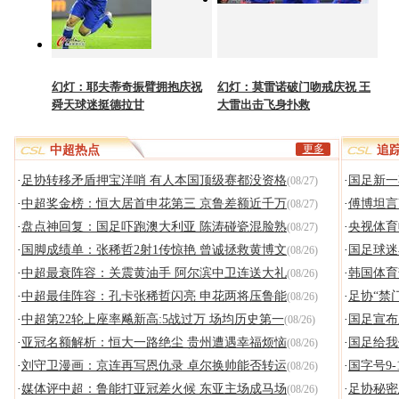
幻灯：耶夫蒂奇振臂拥抱庆祝
幻灯：莫雷诺破门吻戒庆祝 王
舜天球迷挺德拉甘
大雷出击飞身扑救
更多
中超热点
追
·
足协转移矛盾押宝洋哨 有人本国顶级赛都没资格
·
国足新一
(08/27)
·
中超奖金榜：恒大居首申花第三 京鲁差额近千万
·
傅博坦言
(08/27)
·
盘点神回复：国足吓跑澳大利亚 陈涛碰瓷混脸熟
·
央视体育
(08/27)
·
国脚成绩单：张稀哲2射1传惊艳 曾诚拯救黄博文
·
国足球迷
(08/26)
·
中超最衰阵容：关震黄油手 阿尔滨中卫连送大礼
·
韩国体育
(08/26)
·
中超最佳阵容：孔卡张稀哲闪亮 申花两将压鲁能
·
足协“禁
(08/26)
·
中超第22轮上座率飚新高:5战过万 场均历史第一
·
国足宣布
(08/26)
·
亚冠名额解析：恒大一路绝尘 贵州遭遇幸福烦恼
·
国足给我
(08/26)
·
刘守卫漫画：京连再写恩仇录 卓尔换帅能否转运
·
国字号9
(08/26)
·
媒体评中超：鲁能打亚冠差火候 东亚主场成马场
·
足协秘密
(08/26)