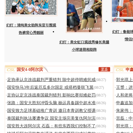
幻灯：清纯美女助阵东亚引围观
幻灯：鲁能
热裤背心秀靓丽
情侣
幻灯：美女虹口观战秀修长美腿
小球迷萌相助阵
更多
国安4-0阿尔滨
申鑫
·
足协承认京连战裁判严重错判 除中超停哨难惩戒
·
郭光琪上
(08/27)
·
国安快马3年后返厄瓜多尔国足 或搭档曼联飞翼
·
王赟：进
(08/27)
·
足协认定京连战泰国裁判错判 影响比赛却难处罚
·
人和老将
(08/27)
·
张路：国安大胜别冲昏头脑 杨运具备踢中超水准
·
申鑫追加
(08/26)
·
国安致力足球基础推广青训 邀日本青训教父授课
·
朱家伟：
(08/26)
·
泰国裁判执法屡遭争议 国安主场完美复仇阿尔滨
·
宫磊：中
(08/26)
·
国安胜大连阿尔滨 石磊：有些东西我们控制不了
·
郭光琪：
(08/26)