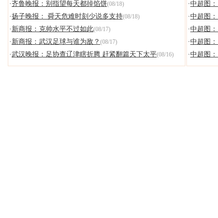
·
齐鲁晚报：别指望每天都掉馅饼
·
中超图：
(08/18)
·
扬子晚报： 舜天危难时刻少说多支持
·
中超图：
(08/18)
·
新商报：克帅水平不过如此
·
中超图：
(08/17)
·
新商报：武汉足球与谁为敌？
·
中超图：
(08/17)
·
武汉晚报：足协查辽津瞎折腾 赶紧翻篇天下太平
·
中超图：
(08/16)