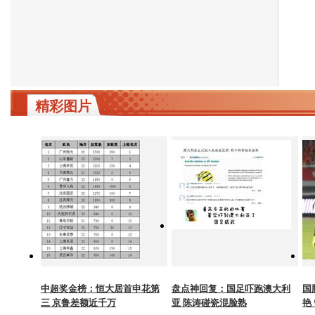
精彩图片
中超奖金榜：恒大居首申花第
盘点神回复：国足吓跑澳大利
国
三 京鲁差额近千万
亚 陈涛碰瓷混脸熟
艳