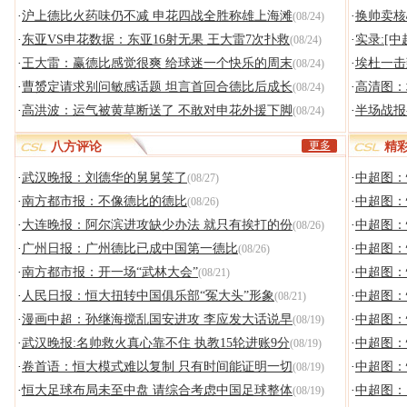
·
沪上德比火药味仍不减 申花四战全胜称雄上海滩
·
换帅卖核
(08/24)
·
东亚VS申花数据：东亚16射无果 王大雷7次扑救
·
实录:[中
(08/24)
·
王大雷：赢德比感觉很爽 给球迷一个快乐的周末
·
埃杜一击
(08/24)
·
曹赟定请求别问敏感话题 坦言首回合德比后成长
·
高清图：
(08/24)
·
高洪波：运气被黄草断送了 不敢对申花外援下脚
·
半场战报
(08/24)
更多
八方评论
精
·
武汉晚报：刘德华的舅舅笑了
·
中超图：
(08/27)
·
南方都市报：不像德比的德比
·
中超图：
(08/26)
·
大连晚报：阿尔滨进攻缺少办法 就只有挨打的份
·
中超图：
(08/26)
·
广州日报：广州德比已成中国第一德比
·
中超图：
(08/26)
·
南方都市报：开一场“武林大会”
·
中超图：
(08/21)
·
人民日报：恒大扭转中国俱乐部“冤大头”形象
·
中超图：
(08/21)
·
漫画中超：孙继海搅乱国安进攻 李应发大话说早
·
中超图：
(08/19)
·
武汉晚报:名帅救火真心靠不住 执教15轮进账9分
·
中超图：
(08/19)
·
卷首语：恒大模式难以复制 只有时间能证明一切
·
中超图：
(08/19)
·
恒大足球布局未至中盘 请综合考虑中国足球整体
·
中超图：
(08/19)