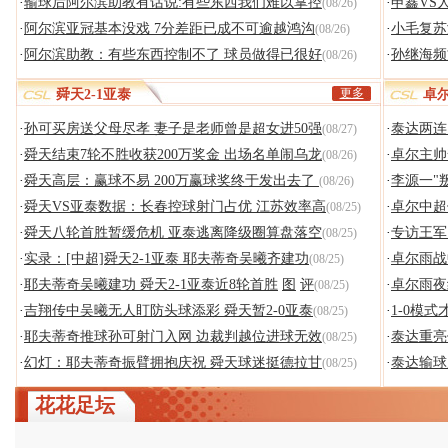
·
输球后阿尔滨助教有话说:有些东西我们难以掌控
·
申鑫VS
(08/26)
·
阿尔滨亚冠基本没戏 7分差距已成不可逾越鸿沟
·
小毛复苏
(08/26)
·
阿尔滨助教：有些东西控制不了 球员做得已很好
·
孙继海频
(08/26)
更多
舜天2-1亚泰
卓尔
·
孙可买房送父母尽孝 妻子是老师曾是超女进50强
·
泰达两连
(08/27)
·
舜天结束7轮不胜收获200万奖金 出场名单闹乌龙
·
卓尔主帅
(08/26)
·
舜天高层：赢球不易 200万赢球奖终于发出去了
·
李源一"
(08/26)
·
舜天VS亚泰数据：长春控球射门占优 江苏效率高
·
卓尔中超
(08/25)
·
舜天八轮首胜暂缓危机 亚泰逃离降级圈算盘落空
·
专访王军
(08/25)
·
实录：[中超]舜天2-1亚泰 耶夫蒂奇吴曦齐建功
·
卓尔雨战
(08/25)
·
耶夫蒂奇吴曦建功 舜天2-1亚泰近8轮首胜
图
评
·
卓尔雨夜
(08/25)
·
吉翔传中吴曦无人盯防头球添彩 舜天暂2-0亚泰
·
1-0模
(08/25)
·
耶夫蒂奇推球孙可射门入网 边裁判越位进球无效
·
泰达重亮
(08/25)
·
幻灯：耶夫蒂奇振臂拥抱庆祝 舜天球迷挺德拉甘
·
泰达输球
(08/25)
花花足坛