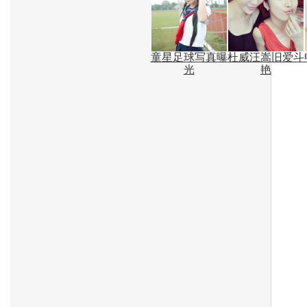
童星足球写真曝
杜威汪嵩旧爱斗
光
艳