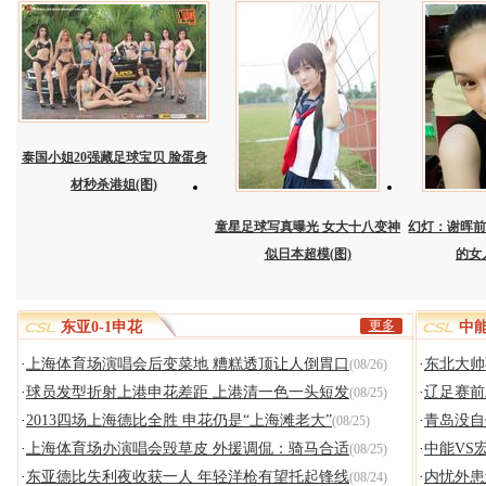
泰国小姐20强藏足球宝贝 脸蛋身
材秒杀港姐(图)
童星足球写真曝光 女大十八变神
幻灯：谢晖前
似日本超模(图)
的女
更多
东亚0-1申花
中能
·
上海体育场演唱会后变菜地 糟糕透顶让人倒胃口
·
东北大帅
(08/26)
·
球员发型折射上港申花差距 上港清一色一头短发
·
辽足赛前
(08/25)
·
2013四场上海德比全胜 申花仍是“上海滩老大”
·
青岛没自
(08/25)
·
上海体育场办演唱会毁草皮 外援调侃：骑马合适
·
中能VS
(08/25)
·
东亚德比失利夜收获一人 年轻洋枪有望托起锋线
·
内忧外患
(08/24)