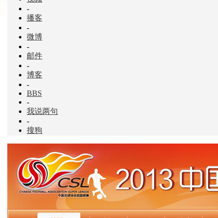
-
播客
-
微博
-
邮件
-
博客
-
BBS
-
我说两句
-
搜狗