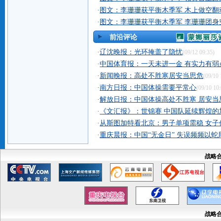
·
图文：李珊珊获平衡木季军 木上做空翻
·
图文：李珊珊获平衡木季军 李珊珊团身
前沿评论
·
辽沈晚报：光环掩盖了隐忧
(09/12 09:35)
·
中国体育报：一天未进一金 有实力有弱
·
新闻晚报：高处不胜寒居安当思危
(09/10 
·
南方日报：中国体操需要平常心
(09/10 10
·
解放日报：中国体操高处不胜寒 居安当
·
《文汇报》：世锦赛 中国队延续辉煌的
·
从斯图加特看北京：男子单项需稳 女子
·
重庆晨报：中国“无金日” 失误频频以蛇
战略
战略