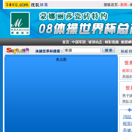
搜狐首页
-
新闻
-
首页
|
中国军团
|
诸强动态
|
精彩视频
|
酷图瞬
体操世界杯搜索：
杨威
焦点图
世
程菲
高低
世
男子
男队
中
·
冯喆
·
程菲
·
高健