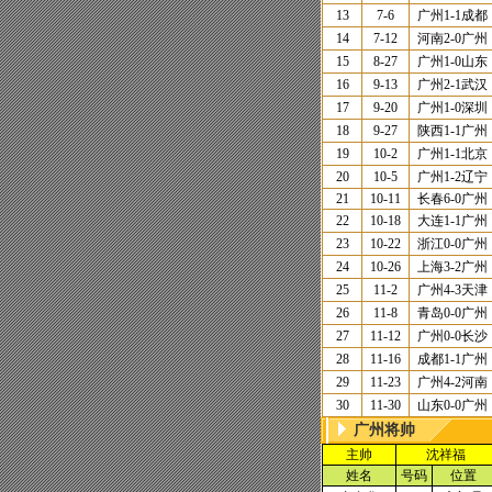
13
7-6
广州
1-1
成都
14
7-12
河南
2-0
广州
15
8-27
广州
1-0
山东
16
9-13
广州
2-1
武汉
17
9-20
广州
1-0
深圳
18
9-27
陕西
1-1
广州
19
10-2
广州
1-1
北京
20
10-5
广州
1-2
辽宁
21
10-11
长春
6-0
广州
22
10-18
大连
1-1
广州
23
10-22
浙江
0-0
广州
24
10-26
上海
3-2
广州
25
11-2
广州
4-3
天津
26
11-8
青岛
0-0
广州
27
11-12
广州
0-0
长沙
28
11-16
成都
1-1
广州
29
11-23
广州
4-2
河南
30
11-30
山东
0-0
广州
广州将帅
主帅
沈祥福
姓名
号码
位置