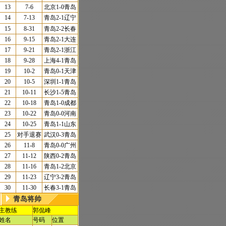
13
7-6
北京
1-0
青岛
14
7-13
青岛
2-1
辽宁
15
8-31
青岛
2-2
长春
16
9-15
青岛
2-1
大连
17
9-21
青岛
2-1
浙江
18
9-28
上海
4-1
青岛
19
10-2
青岛
0-1
天津
20
10-5
深圳
1-1
青岛
21
10-11
长沙
1-5
青岛
22
10-18
青岛
1-0
成都
23
10-22
青岛
0-0
河南
24
10-25
青岛
1-1
山东
25
对手退赛
武汉0-3青岛
26
11-8
青岛
0-0
广州
27
11-12
陕西
0-2
青岛
28
11-16
青岛
1-2
北京
29
11-23
辽宁
3-2
青岛
30
11-30
长春
3-1
青岛
青岛将帅
主教练
郭侃峰
姓名
号码
位置