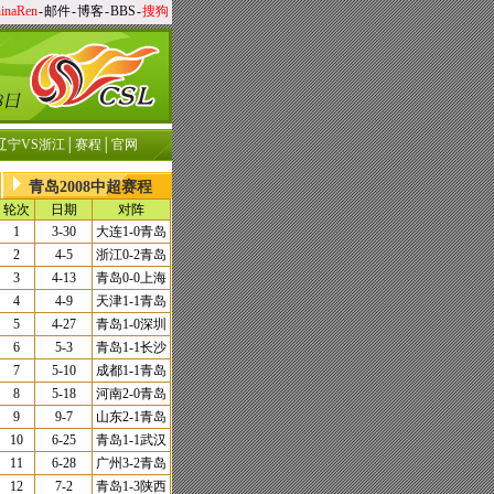
inaRen
-
邮件
-
博客
-
BBS
-
搜狗
辽宁VS浙江
│
赛程
│
官网
青岛2008中超赛程
轮次
日期
对阵
1
3-30
大连
1-0
青岛
2
4-5
浙江
0-2
青岛
3
4-13
青岛
0-0
上海
4
4-9
天津
1-1
青岛
5
4-27
青岛
1-0
深圳
6
5-3
青岛
1-1
长沙
7
5-10
成都
1-1
青岛
8
5-18
河南
2-0
青岛
9
9-7
山东
2-1
青岛
10
6-25
青岛
1-1
武汉
11
6-28
广州
3-2
青岛
12
7-2
青岛
1-3
陕西