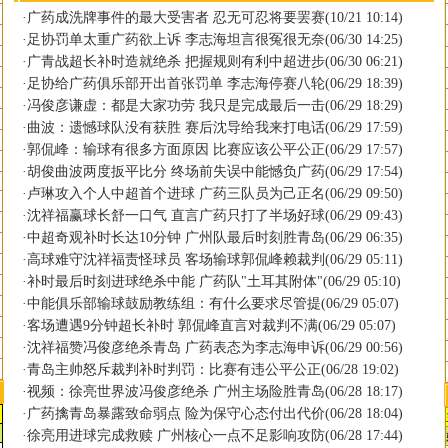
·
广药成洗牌事件的最大受害者 忍无可忍将要罢赛
(10/21 10:14)
·
足协罚单太重广药欲上诉 李志海坦言很冤很无奈
(06/30 14:25)
·
广青战超长补时造就绝杀 把握规则有利中超进步
(06/30 06:21)
·
足协给广药俱乐部开出首张罚单 李志海停赛八轮
(06/29 18:39)
·
冯俊彦谦虚：都是大家功劳 我只是完成最后一击
(06/29 18:29)
·
曲波：遗憾球队没有获胜 赛后沈导给我来打电话
(06/29 17:59)
·
郭侃峰：输球有很多方面原因 比赛应该公平公正
(06/29 17:57)
·
胡俊曲波两度扳平比分 终场前失误中能憾负广药
(06/29 17:54)
·
卢琳攻入个人中超首个进球 广药三队员为己正名
(06/29 09:50)
·
沈祥福赢球长舒一口气 直言广药只打了半场好球
(06/29 09:43)
·
中超奇观补时长达10分钟 广州队最后时刻胜青岛
(06/29 06:35)
·
高球难守沈祥福责怪球员 客场输球郭侃峰赖裁判
(06/29 05:11)
·
补时最后时刻进球绝杀中能 广药队"土耳其附体"
(06/29 05:10)
·
中能俱乐部输球鼓励教练组：有什么要求尽管提
(06/29 05:07)
·
客场遭遇9分钟超长补时 郭侃峰直言对裁判不满
(06/29 05:07)
·
沈祥福赞冯俊彦绝杀青岛 广药表态为李志海申诉
(06/29 00:56)
·
青岛主帅怒斥裁判补时判罚：比赛有违公平公正
(06/28 19:02)
·
视频：徐亮世界波冯俊彦绝杀 广州主场险胜青岛
(06/28 18:17)
·
广药擒青岛暴露致命弱点 险为保守心态付出代价
(06/28 18:04)
·
徐亮用进球完成救赎 广州核心一点不足影响攻防
(06/28 17:44)