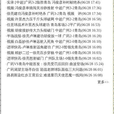
·
实录:[中超]广药3-2险胜青岛 冯俊彦补时献绝杀
(06/28 17:41)
·
视频:冯俊彦单骑闯关冷静推射 中超广州3-2青岛
(06/28 17:36)
·
徐亮建功冯俊彦补时绝杀 广药3-2青岛
视频
评
(06/28 17:34)
·
视频:许景杰力压千斤头球破网 中超广州2-2青岛
(06/28 16:58)
·
任意球战术许景杰头球建功 青岛客场2-2平广药
(06/28 16:53)
·
视频:胡俊接妙传大力头槌破门 中超广州2-1青岛
(06/28 16:31)
·
半场战报-徐亮卢琳建功胡俊扳一球 广药2-1青岛
(06/28 16:28)
·
视频:白磊妙传卢琳远射入死角 中超广州2-0青岛
(06/28 16:10)
·
进球快讯-卢琳推射远角建功 广州2-0暂领先青岛
(06/28 16:09)
·
视频:精妙二过一徐亮百步穿杨 中超广州1-0青岛
(06/28 16:03)
·
进球快讯-徐亮怒射破门 广州队主场1-0领先青岛
(06/28 16:02)
·
广药VS青岛中能首发：徐亮受罚后回归 曲波登场
(06/28 15:24)
·
广药渴望主场寻自信 迎战老牌球队面临三大问题
(06/28 06:01)
·
路易斯染红步王霄后尘 难逃重罚天使恶魔一线间
(06/26 16:08)
更多>>