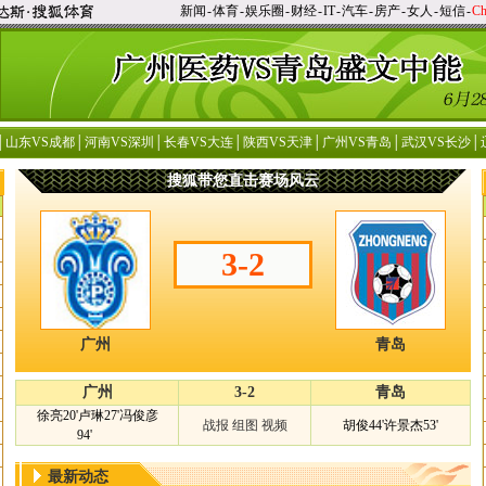
新闻
-
体育
-
娱乐圈
-
财经
-
IT
-
汽车
-
房产
-
女人
-
短信
-
Ch
│
山东VS成都
│
河南VS深圳
│
长春VS大连
│
陕西VS天津
│
广州VS青岛
│
武汉VS长沙
│
搜狐带您直击赛场风云
3-2
广州
青岛
广州
3-2
青岛
徐亮20'卢琳27'冯俊彦
战报
组图
视频
胡俊44'许景杰53'
94'
最新动态