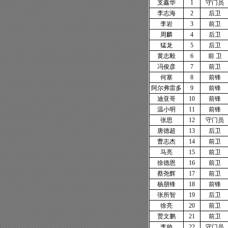
支鑫华
1
守门员
李志海
2
后卫
李岩
3
前卫
周麟
4
后卫
猛龙
5
后卫
黄志毅
6
前 卫
冯俊彦
7
前卫
何塞
8
前锋
阿尔弗雷多
9
前锋
迪亚哥
10
前锋
温小明
11
前锋
张思
12
守门员
唐德超
13
后卫
曹志杰
14
前卫
马亮
15
前卫
徐德恩
16
前卫
蔡尧辉
17
前卫
杨朋锋
18
前锋
张所智
19
后卫
徐亮
20
前卫
贾文鹏
21
前卫
李帅
22
守门员