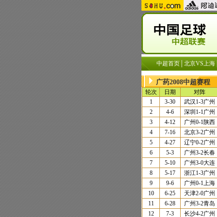
中超首页
│
北京VS上海
广药2008中超赛程
轮次
日期
对阵
1
3-30
武汉
1-3
广州
2
4-6
深圳
1-1
广州
3
4-12
广州
0-1
陕西
4
7-16
北京
3-2
广州
5
4-27
辽宁
0-2
广州
6
5-3
广州
3-2
长春
7
5-10
广州
3-0
大连
8
5-17
浙江
1-3
广州
9
9-6
广州
0-1
上海
10
6-25
天津
2-0
广州
11
6-28
广州
3-2
青岛
12
7-3
长沙
4-2
广州