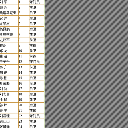
刘 军
1
守门员
郭 亮
2
前卫
桑塔马尼亚
3
后卫
安 帅
4
后卫
许景杰
5
后卫
杨昆鹏
6
后卫
斯坦季奇
7
前卫
史汉军
8
前卫
布朗
9
前锋
郑 龙
10
前卫
曲 波
11
前锋
于子千
12
守门员
秦 升
13
前卫
胡 俊
14
前卫
孙 彬
15
后卫
叶荣顺
16
后卫
刘 健
17
后卫
刘志勇
18
后卫
徐 群
19
前卫
郭 辉
20
后卫
姜 宁
21
前锋
刘震理
22
守门员
姚江山
23
前卫
张博涵
24
后卫